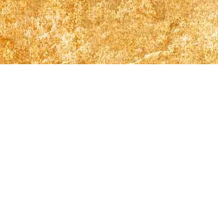
Välkommen till Uppsalas nyaste (och roligaste) linedance
förening!