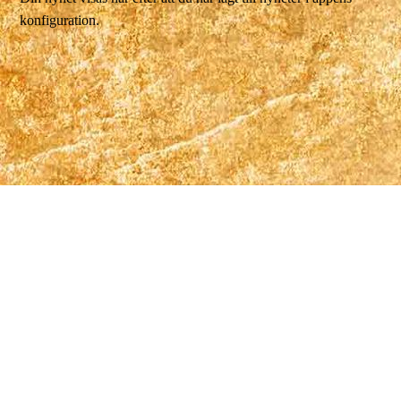
konfiguration.
Välkommen till Uppsalas nyaste (och roligaste) linedance
förening!