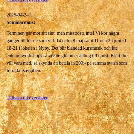
2025-04-24
Sommardans!
Terminen går mot sitt slut, men misströsta inte! Vi kör några
gånger till för de som vill. 14 och 28 maj samt 11 och 25 juni kl
18-21 i lokalen i Nyby. Det blir blandad kursmusik och lite
enklare workshops så vi inte glömmer allting till i höst. Klart du
vill vara med, så skynda att betala in 200:- på samma swish som
förra kursavgiften.
Tillbaka till översikten