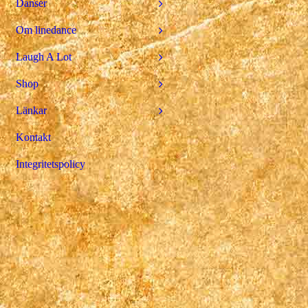
Danser
Om linedance
Laugh A Lot
Shop
Länkar
Kontakt
Integritetspolicy