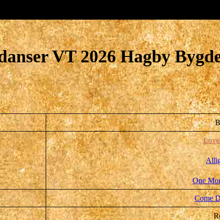
 danser VT 2026 Hagby Bygd
B
Love
Alli
One More
Come D
Re