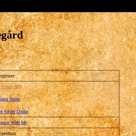
egård
eginner
 Potion 666
gator Smile
 Silver Dollar
ance With Me
petition