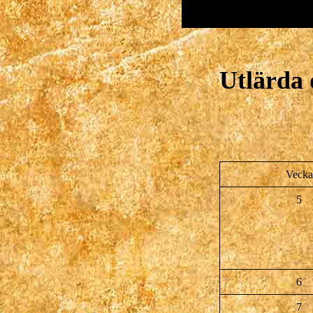
Utlärda
Vecka
5
6
7