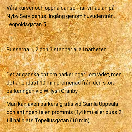
Våra kurser och öppna danser har vi i aulan på
Nyby Servicehus. Ingång genom huvudentrén,
Leopoldsgatan 5.
Bussarna 1, 2 och 3 stannar alla i närheten.
Det är ganska ont om parkeringar i området, men
det är endast 10 min promenad från den stora
parkeringen vid Willys i Gränby.
Man kan även parkera gratis vid Gamla Uppsala
och antingen ta en prommis (1,4 km) eller buss 2
till hållplats Topeliusgatan (10 min).