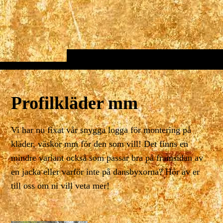
Profilkläder mm
Vi har nu fixat vår snygga logga för montering på
kläder, väskor mm för den som vill! Det finns en
mindre variant också som passar bra på framsidan av
en jacka eller varför inte på dansbyxorna? Hör av er
till oss om ni vill veta mer!