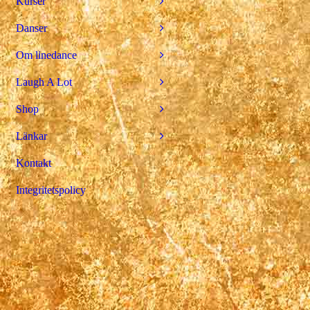
Kurser
Danser
Om linedance
Laugh A Lot
Shop
Länkar
Kontakt
Integritetspolicy