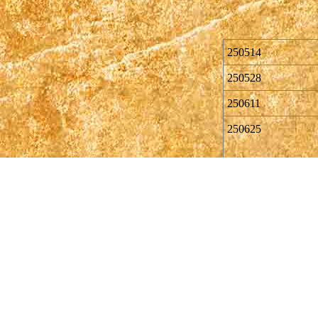
250514
250528
250611
250625