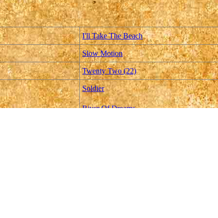
I'll Take The Beach
Slow Motion
Twenty Two (22)
Soldier
River Of Dreams