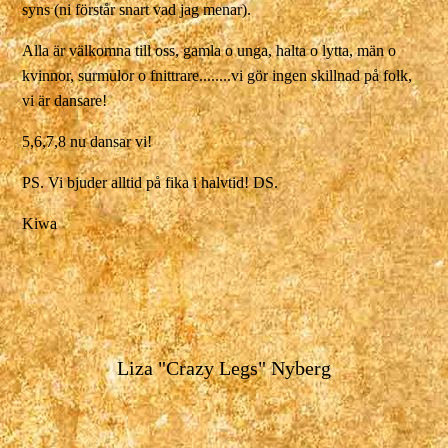
syns (ni förstår snart vad jag menar).
Alla är välkomna till oss, gamla o unga, halta o lytta, män o
kvinnor, surmulor o fnittrare........vi gör ingen skillnad på folk,
vi är dansare!
5,6,7,8 nu dansar vi!
PS. Vi bjuder alltid på fika i halvtid! DS.
Kiwa
Liza "Crazy Legs" Nyberg