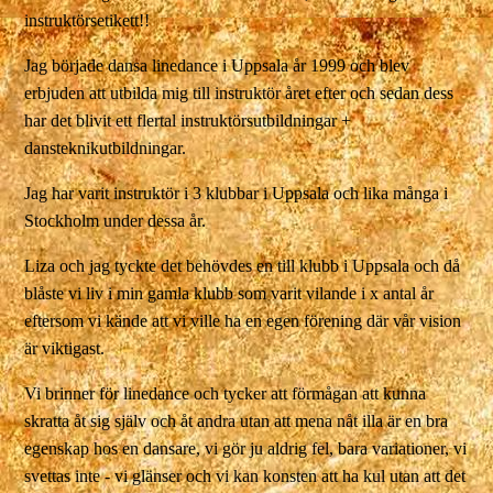
instruktörsetikett!!
Jag började dansa linedance i Uppsala år 1999 och blev
erbjuden att utbilda mig till instruktör året efter och sedan dess
har det blivit ett flertal instruktörsutbildningar +
dansteknikutbildningar.
Jag har varit instruktör i 3 klubbar i Uppsala och lika många i
Stockholm under dessa år.
Liza och jag tyckte det behövdes en till klubb i Uppsala och då
blåste vi liv i min gamla klubb som varit vilande i x antal år
eftersom vi kände att vi ville ha en egen förening där vår vision
är viktigast.
Vi brinner för linedance och tycker att förmågan att kunna
skratta åt sig själv och åt andra utan att mena nåt illa är en bra
egenskap hos en dansare, vi gör ju aldrig fel, bara variationer, vi
svettas inte - vi glänser och vi kan konsten att ha kul utan att det