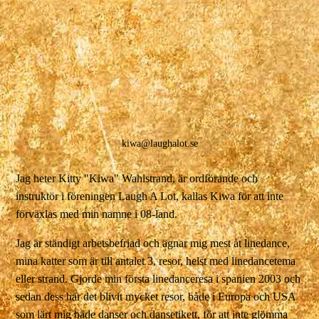
kiwa@laughalot.se
Jag heter Kitty "Kiwa" Wahlstrand, är ordförande och
instruktör i föreningen Laugh A Lot, kallas Kiwa för att inte
förväxlas med min namne i 08-land.
Jag är ständigt arbetsbefriad och ägnar mig mest åt linedance,
mina katter som är till antalet 3, resor, helst med linedancetema
eller strand. Gjorde min första linedanceresa i spanien 2003 och
sedan dess har det blivit mycket resor, både i Europa och USA
som lärt mig både danser och dansetikett, för att inte glömma